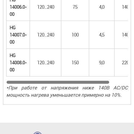
14006.0-
120...240
75
4,0
140
00
HG
14007.0-
120...240
100
4,5
140
00
HG
14008.0-
120...240
150
9,0
220
00
*При работе от напряжения ниже 140В AC/DC
мощность нагрева уменьшается примерно на 10%.